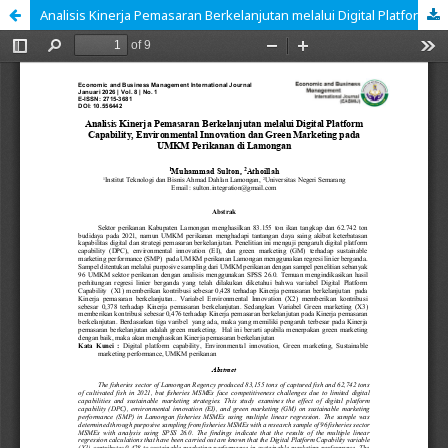
Analisis Kinerja Pemasaran Berkelanjutan melalui Digital Platform Capability, Environmental Innovation dan Green Marketing pada UMKM Perikanan di Lamongan