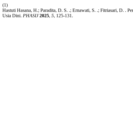
(1)
Hastuti Hasana, H.; Paradita, D. S. .; Ernawati, S. .; Fitriasari, 
Usia Dini.
PHASIJ
2025
,
5
, 125-131.