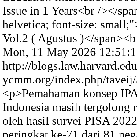
Issue in 1 Years<br /></spa
helvetica; font-size: small;"
Vol.2 ( Agustus )</span><b
Mon, 11 May 2026 12:51:
http://blogs.law.harvard.edu
ycmm.org/index.php/taveij/
<p>Pemahaman konsep IPA s
Indonesia masih tergolong 
oleh hasil survei PISA 2022
peringkat ke-71 dari 81 nega