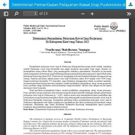
Determinan Pemanfaatan Pelayanan Rawat Inap Puskesmas di Kabupaten Karawang Tahun 2025