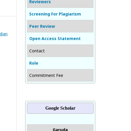
Reviewers
Screening For Plagiarism
Peer Review
bdian
Open Access Statement
Contact
Role
Commitment Fee
Google Scholar
Garuda