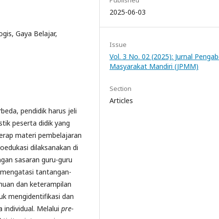
2025-06-03
ogis, Gaya Belajar,
Issue
Vol. 3 No. 02 (2025): Jurnal Penga
Masyarakat Mandiri (JPMM)
Section
Articles
beda, pendidik harus jeli
tik peserta didik yang
yerap materi pembelajaran
koedukasi dilaksanakan di
ngan sasaran guru-guru
k mengatasi tantangan-
huan dan keterampilan
uk mengidentifikasi dan
individual. Melalui
pre-