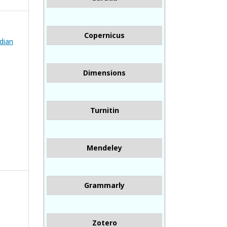
Copernicus
bdian
Dimensions
Turnitin
Mendeley
Grammarly
Zotero