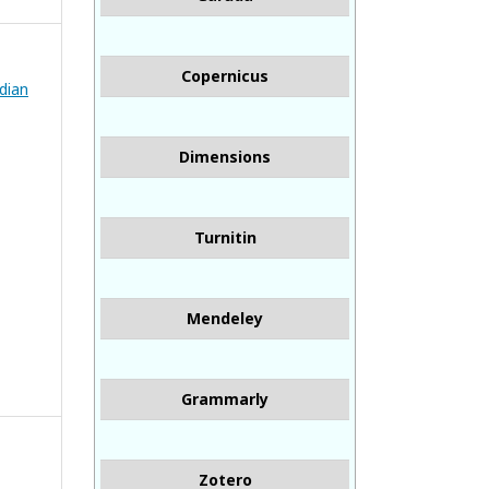
Copernicus
bdian
Dimensions
Turnitin
Mendeley
Grammarly
Zotero