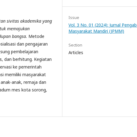
Issue
tan sivitas akademika yang
Vol. 3 No. 01 (2024): Jurnal Penga
ntuk memajukan
Masyarakat Mandiri (JPMM)
idupan bangsa.
Metode
ialisasi dan pengajaran
Section
ngsung pembelajaran
Articles
 dan berhitung. Kegiatan
servasi ke pemerintah
si memiliki masyarakat
a anak-anak, remaja dan
aladum mes kota sorong,