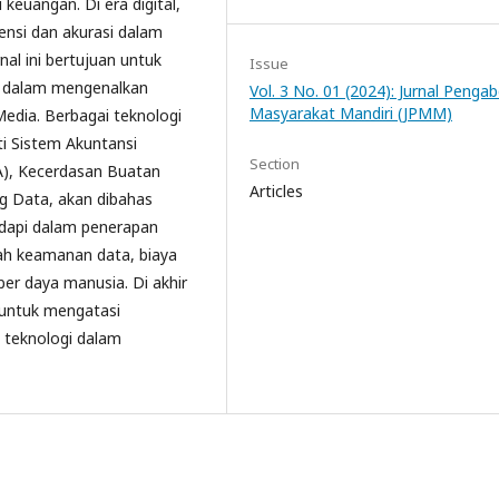
keuangan. Di era digital,
ensi dan akurasi dalam
al ini bertujuan untuk
Issue
i dalam mengenalkan
Vol. 3 No. 01 (2024): Jurnal Penga
Masyarakat Mandiri (JPMM)
edia. Berbagai teknologi
i Sistem Akuntansi
Section
A), Kecerdasan Buatan
Articles
Big Data, akan dibahas
adapi dalam penerapan
lah keamanan data, biaya
er daya manusia. Di akhir
s untuk mengatasi
 teknologi dalam