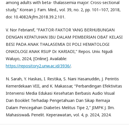
among adults with beta- thalassemia major: Cross-sectional
study,” Korean J. Fam. Med., vol. 39, no. 2, pp. 101–107, 2018,
doi: 10.4082/kjfm.2018.39.2.101.
V. Nor Febrianif, “FAKTOR-FAKTOR YANG BERHUBUNGAN
DENGAN KEPATUHAN IBU DALAM PEMBERIAN OBAT KELASI
BESI PADA ANAK THALASEMIA DI POLI HEMATOLOGI
ONKOLOGI ANAK RSUP Dr. KARIADI,” Repos. Univ. Ngudi
Waluyo, 2024, [Online]. Available:
https://repository2.unw.ac.id/3936/
.
N. Sarah, Y. Haskas, I. Restika, S. Nani Hasanuddin, J. Perintis
Kemerdekaan VIII, and K. Makassar, “Perbandingan Efektivitas
Intervensi Media Edukasi Kesehatan Berbasis Audio Visual
Dan Booklet Terhadap Pengetahuan Dan Sikap Remaja
Dalam Pencegahan Diabetes Melitus Tipe 2,” JIMPK J. Ilm.
Mahasiswa& Penelit. Keperawatan, vol. 4, p. 2024, 2024.