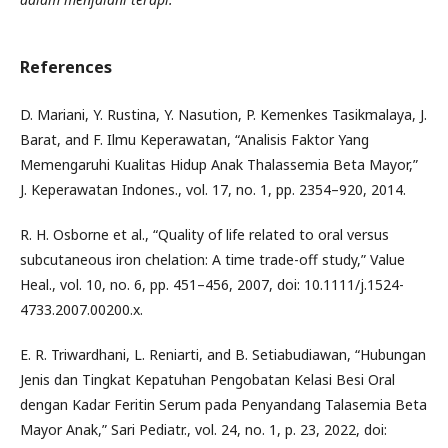
References
D. Mariani, Y. Rustina, Y. Nasution, P. Kemenkes Tasikmalaya, J.
Barat, and F. Ilmu Keperawatan, “Analisis Faktor Yang
Memengaruhi Kualitas Hidup Anak Thalassemia Beta Mayor,”
J. Keperawatan Indones., vol. 17, no. 1, pp. 2354–920, 2014.
R. H. Osborne et al., “Quality of life related to oral versus
subcutaneous iron chelation: A time trade-off study,” Value
Heal., vol. 10, no. 6, pp. 451–456, 2007, doi: 10.1111/j.1524-
4733.2007.00200.x.
E. R. Triwardhani, L. Reniarti, and B. Setiabudiawan, “Hubungan
Jenis dan Tingkat Kepatuhan Pengobatan Kelasi Besi Oral
dengan Kadar Feritin Serum pada Penyandang Talasemia Beta
Mayor Anak,” Sari Pediatr., vol. 24, no. 1, p. 23, 2022, doi: