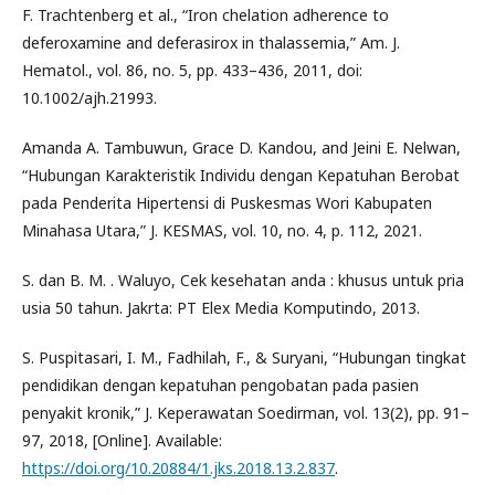
F. Trachtenberg et al., “Iron chelation adherence to
deferoxamine and deferasirox in thalassemia,” Am. J.
Hematol., vol. 86, no. 5, pp. 433–436, 2011, doi:
10.1002/ajh.21993.
Amanda A. Tambuwun, Grace D. Kandou, and Jeini E. Nelwan,
“Hubungan Karakteristik Individu dengan Kepatuhan Berobat
pada Penderita Hipertensi di Puskesmas Wori Kabupaten
Minahasa Utara,” J. KESMAS, vol. 10, no. 4, p. 112, 2021.
S. dan B. M. . Waluyo, Cek kesehatan anda : khusus untuk pria
usia 50 tahun. Jakrta: PT Elex Media Komputindo, 2013.
S. Puspitasari, I. M., Fadhilah, F., & Suryani, “Hubungan tingkat
pendidikan dengan kepatuhan pengobatan pada pasien
penyakit kronik,” J. Keperawatan Soedirman, vol. 13(2), pp. 91–
97, 2018, [Online]. Available:
https://doi.org/10.20884/1.jks.2018.13.2.837
.