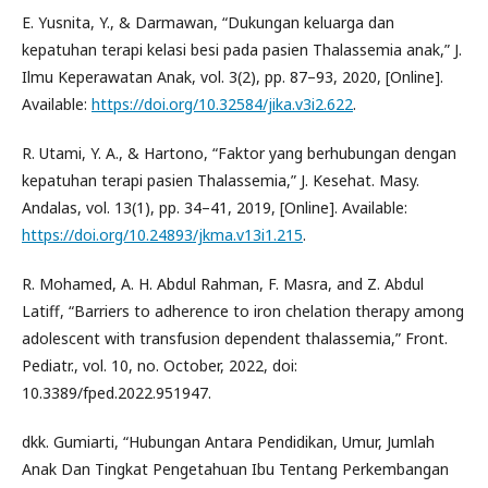
E. Yusnita, Y., & Darmawan, “Dukungan keluarga dan
kepatuhan terapi kelasi besi pada pasien Thalassemia anak,” J.
Ilmu Keperawatan Anak, vol. 3(2), pp. 87–93, 2020, [Online].
Available:
https://doi.org/10.32584/jika.v3i2.622
.
R. Utami, Y. A., & Hartono, “Faktor yang berhubungan dengan
kepatuhan terapi pasien Thalassemia,” J. Kesehat. Masy.
Andalas, vol. 13(1), pp. 34–41, 2019, [Online]. Available:
https://doi.org/10.24893/jkma.v13i1.215
.
R. Mohamed, A. H. Abdul Rahman, F. Masra, and Z. Abdul
Latiff, “Barriers to adherence to iron chelation therapy among
adolescent with transfusion dependent thalassemia,” Front.
Pediatr., vol. 10, no. October, 2022, doi:
10.3389/fped.2022.951947.
dkk. Gumiarti, “Hubungan Antara Pendidikan, Umur, Jumlah
Anak Dan Tingkat Pengetahuan Ibu Tentang Perkembangan