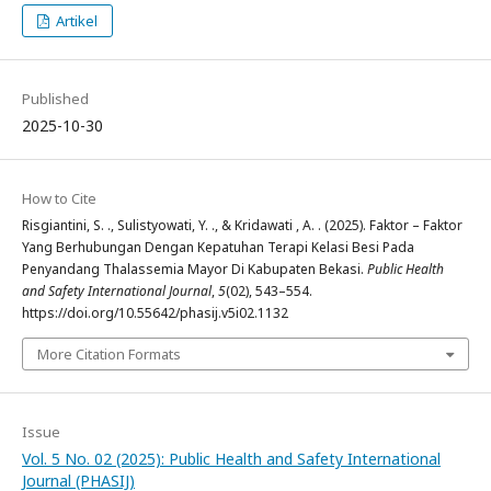
Artikel
Published
2025-10-30
How to Cite
Risgiantini, S. ., Sulistyowati, Y. ., & Kridawati , A. . (2025). Faktor – Faktor
Yang Berhubungan Dengan Kepatuhan Terapi Kelasi Besi Pada
Penyandang Thalassemia Mayor Di Kabupaten Bekasi.
Public Health
and Safety International Journal
,
5
(02), 543–554.
https://doi.org/10.55642/phasij.v5i02.1132
More Citation Formats
Issue
Vol. 5 No. 02 (2025): Public Health and Safety International
Journal (PHASIJ)