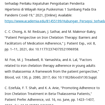
terhadap Perilaku Kepatuhan Pengobatan Penderita
Hipertensi di Wilayah Kerja Puskesmas 1 Sumbang Pada Era
Pandemi Covid-19,” 2021, [Online]. Available:
https://www.academia.edu/81455199/Hubungan_Persepsi_terhad
C. C. Chong, A. M. Redzuan, J. Sathar, and M. Makmor-Bakry,
“Patient Perspective on Iron Chelation Therapy: Barriers and
Facilitators of Medication Adherence,” J. Patient Exp., vol. 8,
pp. 1–11, 2021, doi: 10.1177/2374373521996958.
M. Foe, M. J. Treadwell, R. Yamashita, and A. Lal, “Factors
related to iron chelation therapy adherence in young adults
with thalassemia: A framework from the patient perspective,”
Blood, vol. 130, p. 2080, 2017, doi: 10.1182/blood.V130.Suppl.
C. Eziefula, F. T. Shah, and K. A. Anie, “Promoting Adherence to
Iron Chelation Treatment in Beta-Thalassemia Patients,”
Patient Prefer. Adherence, vol. 16, no. June, pp. 1423–1437,