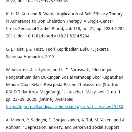
2022, doi: 10.2147/PPA.S269352.
K. H. M. Kuo and R. Ward, “Application of Self-Efficacy Theory
in Adherence to Iron Chelation Therapy: A Single-Center
Cross-Sectional Study,” Blood, vol. 118, no. 21, pp. 5284–5284,
2011, doi: 10.1182/blood.v118.21.5284.5284.
G. J. Feist, J. & Feist, Teori Kepribadian Buku 1. Jakarta:
Salemba Humanika, 2013.
W. Adiratna, A. Udiyono, and L. D. Saraswati, “Hubungan
Pengetahuan dan Dukungan Sosial terhadap Skor Kepatuhan
Minum Obat Kelasi Besi pada Pasien Thalassemia (Studi di
RSUD Tidar Kota MageIang),” J. Kesehat. Masy., vol. 8, no. 1,
pp. 23–29, 2020, [Online]. Available:
https://ejournal3.undip.ac.id/index.php/jkm/article/view/25430
.
A. Maheri, R. Sadeghi, D. Shojaeizadeh, A. Tol, M. Yaseri, and A.
Rohban, “Depression, anxiety, and perceived social support