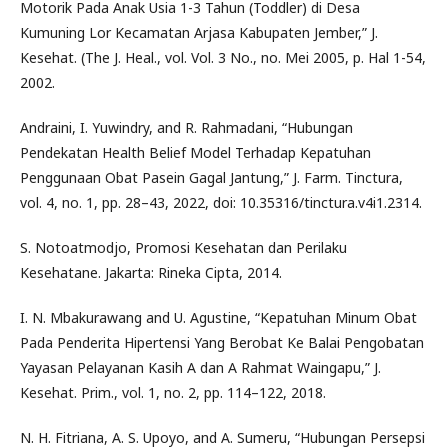
Motorik Pada Anak Usia 1-3 Tahun (Toddler) di Desa
Kumuning Lor Kecamatan Arjasa Kabupaten Jember,” J.
Kesehat. (The J. Heal., vol. Vol. 3 No., no. Mei 2005, p. Hal 1-54,
2002.
Andraini, I. Yuwindry, and R. Rahmadani, “Hubungan
Pendekatan Health Belief Model Terhadap Kepatuhan
Penggunaan Obat Pasein Gagal Jantung,” J. Farm. Tinctura,
vol. 4, no. 1, pp. 28–43, 2022, doi: 10.35316/tinctura.v4i1.2314.
S. Notoatmodjo, Promosi Kesehatan dan Perilaku
Kesehatane. Jakarta: Rineka Cipta, 2014.
I. N. Mbakurawang and U. Agustine, “Kepatuhan Minum Obat
Pada Penderita Hipertensi Yang Berobat Ke Balai Pengobatan
Yayasan Pelayanan Kasih A dan A Rahmat Waingapu,” J.
Kesehat. Prim., vol. 1, no. 2, pp. 114–122, 2018.
N. H. Fitriana, A. S. Upoyo, and A. Sumeru, “Hubungan Persepsi