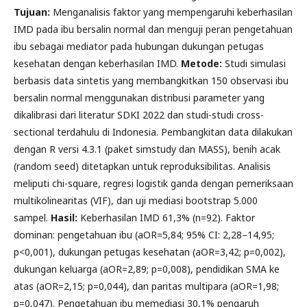
Tujuan:
Menganalisis faktor yang mempengaruhi keberhasilan
IMD pada ibu bersalin normal dan menguji peran pengetahuan
ibu sebagai mediator pada hubungan dukungan petugas
kesehatan dengan keberhasilan IMD.
Metode:
Studi simulasi
berbasis data sintetis yang membangkitkan 150 observasi ibu
bersalin normal menggunakan distribusi parameter yang
dikalibrasi dari literatur SDKI 2022 dan studi-studi cross-
sectional terdahulu di Indonesia. Pembangkitan data dilakukan
dengan R versi 4.3.1 (paket simstudy dan MASS), benih acak
(random seed) ditetapkan untuk reproduksibilitas. Analisis
meliputi chi-square, regresi logistik ganda dengan pemeriksaan
multikolinearitas (VIF), dan uji mediasi bootstrap 5.000
sampel.
Hasil:
Keberhasilan IMD 61,3% (n=92). Faktor
dominan: pengetahuan ibu (aOR=5,84; 95% CI: 2,28–14,95;
p<0,001), dukungan petugas kesehatan (aOR=3,42; p=0,002),
dukungan keluarga (aOR=2,89; p=0,008), pendidikan SMA ke
atas (aOR=2,15; p=0,044), dan paritas multipara (aOR=1,98;
p=0,047). Pengetahuan ibu memediasi 30,1% pengaruh