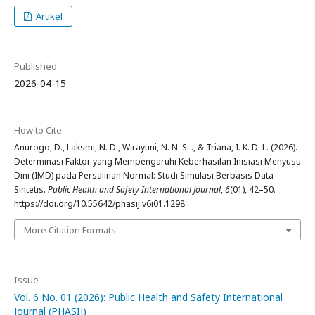
Artikel
Published
2026-04-15
How to Cite
Anurogo, D., Laksmi, N. D., Wirayuni, N. N. S. ., & Triana, I. K. D. L. (2026).
Determinasi Faktor yang Mempengaruhi Keberhasilan Inisiasi Menyusu
Dini (IMD) pada Persalinan Normal: Studi Simulasi Berbasis Data
Sintetis.
Public Health and Safety International Journal
,
6
(01), 42–50.
https://doi.org/10.55642/phasij.v6i01.1298
More Citation Formats
Issue
Vol. 6 No. 01 (2026): Public Health and Safety International
Journal (PHASIJ)