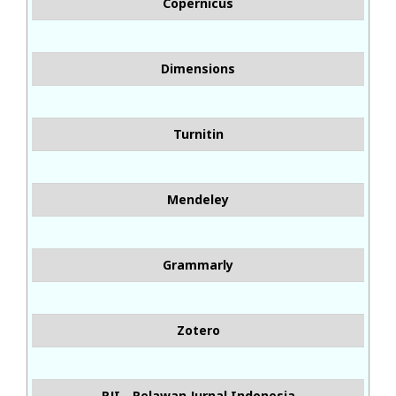
Copernicus
Dimensions
Turnitin
Mendeley
Grammarly
Zotero
RJI - Relawan Jurnal Indonesia