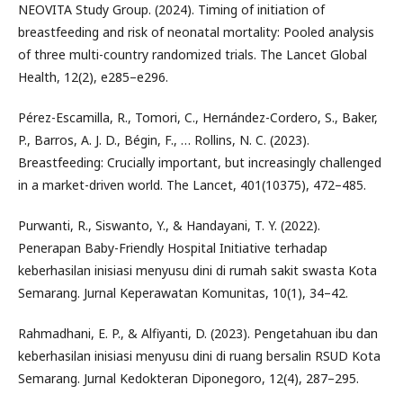
NEOVITA Study Group. (2024). Timing of initiation of
breastfeeding and risk of neonatal mortality: Pooled analysis
of three multi-country randomized trials. The Lancet Global
Health, 12(2), e285–e296.
Pérez-Escamilla, R., Tomori, C., Hernández-Cordero, S., Baker,
P., Barros, A. J. D., Bégin, F., … Rollins, N. C. (2023).
Breastfeeding: Crucially important, but increasingly challenged
in a market-driven world. The Lancet, 401(10375), 472–485.
Purwanti, R., Siswanto, Y., & Handayani, T. Y. (2022).
Penerapan Baby-Friendly Hospital Initiative terhadap
keberhasilan inisiasi menyusu dini di rumah sakit swasta Kota
Semarang. Jurnal Keperawatan Komunitas, 10(1), 34–42.
Rahmadhani, E. P., & Alfiyanti, D. (2023). Pengetahuan ibu dan
keberhasilan inisiasi menyusu dini di ruang bersalin RSUD Kota
Semarang. Jurnal Kedokteran Diponegoro, 12(4), 287–295.