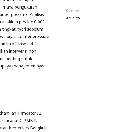
 di mana pengukuran
Section
nter pressure. Analisis
Articles
unjukkan p-value 0,000
n tingkat nyeri sebelum
wa pijat counter pressure
n kala I fase aktif.
ikan intervensi non-
gus penting untuk
i upaya manajemen nyeri
amilan Trimester III,
Berencana Di PMB N
hatan Kemenkes Bengkulu.