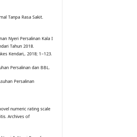
mal Tanpa Rasa Sakit.
an Nyeri Persalinan Kala I
ndari Tahun 2018.
es Kendari,. 2018; 1–123.
suhan Persalinan dan BBL.
Asuhan Persalinan
 novel numeric rating scale
tis. Archives of