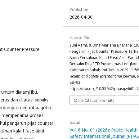
Published
2026-04-30
How to Cite
Yuni Asmi, & Dina Mariana Br Maha. (20
jat Counter Pressure
Pengaruh Pijat Counter Pressure Terh
Nyeri Persalinan Kala I Fase Aktif Pada 
Bersalin Di UPTD Puskesmas Lengkon
Kabupaten Sukabumi Tahun 2025.
Publi
Health and Safety International Journal
,
6
88–93.
https://doi.org/10.55642/phasij.v6i01.
g umum dialami ibu,
erus dan dilatasi serviks.
More Citation Formats
berdampak negatif bagi ibu
ngga memperlama proses
Issue
ahui pengaruh pijat counter
Vol. 6 No. 01 (2026): Public Health
inan kala I fase aktif.
Safety International Journal (PHAS
erimental dengan