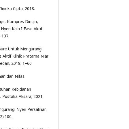
ineka Cipta; 2018.
age, Kompres Dingin,
yeri Kala I Fase Aktif.
–137.
esure Untuk Mengurangi
 Aktif Klinik Pratama Niar
dan. 2018; 1–60.
an dan Nifas.
. Asuhan Kebidanan
 Pustaka Aksara; 2021.
ngurangi Nyeri Persalinan
2):100.