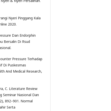
 Nyeri & Nyeri Persalinan.
angi Nyeri Pinggang Kala
nline 2020.
 Pressure Dan Endorphin
u Bersalin Di Rsud
sional.
 Counter Pressure Terhadap
tif Di Puskesmas
lth And Medical Research,
wra, C. Literature Review
ing Seminar Nasional Dan
(2), 892–901. Normal
ahir Serta