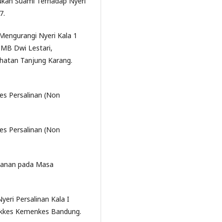
kukan Suami Terhadap Nyeri
7.
Mengurangi Nyeri Kala 1
 PMB Dwi Lestari,
ehatan Tanjung Karang.
es Persalinan (Non
es Persalinan (Non
idanan pada Masa
yeri Persalinan Kala I
tekkes Kemenkes Bandung.