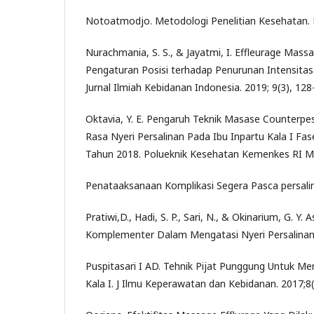
Notoatmodjo. Metodologi Penelitian Kesehatan. R
Nurachmania, S. S., & Jayatmi, I. Effleurage Mass
Pengaturan Posisi terhadap Penurunan Intensitas N
Jurnal Ilmiah Kebidanan Indonesia. 2019; 9(3), 128
Oktavia, Y. E. Pengaruh Teknik Masase Counterp
Rasa Nyeri Persalinan Pada Ibu Inpartu Kala I Fase
Tahun 2018. Polueknik Kesehatan Kemenkes RI Me
Penataaksanaan Komplikasi Segera Pasca persalin
Pratiwi,D., Hadi, S. P., Sari, N., & Okinarium, G. Y
Komplementer Dalam Mengatasi Nyeri Persalinan.
Puspitasari I AD. Tehnik Pijat Punggung Untuk Me
Kala I. J Ilmu Keperawatan dan Kebidanan. 2017;8(