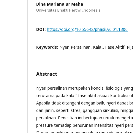
Dina Mariana Br Maha
Universitas Bhakti Pertiwi Indonesia
DOI:
https://doi.org/10.55642/phasij.v6i01.1306
Keywords:
Nyeri Persalinan, Kala I Fase Aktif, Pi
Abstract
Nyeri persalinan merupakan kondisi fisiologis yan
terutama pada kala I fase aktif akibat kontraksi ut
Apabila tidak ditangani dengan baik, nyeri dapat 
dan janin, seperti stres, gangguan sirkulasi, hi
persalinan. Penelitian ini bertujuan untuk menget
pressure terhadap penurunan intensitas nyeri persal
Desain penelitian menggunakan metode pre-eksp