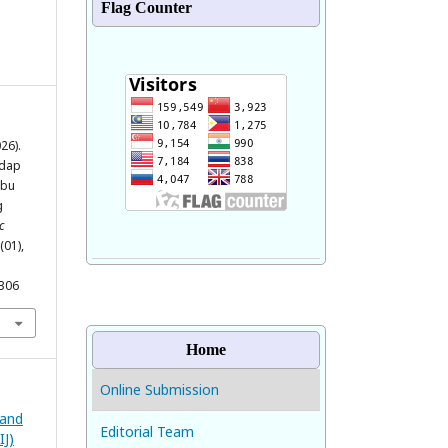
Flag Counter
26).
adap
Ibu
g
c
(01),
1306
Home
Online Submission
 and
Editorial Team
IJ)