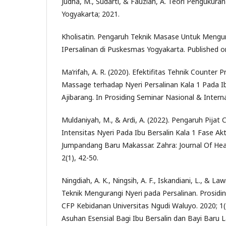
Judha, M., Sudarti, & Fauziah, A. Teori Pengukuran
Yogyakarta; 2021.
Kholisatin. Pengaruh Teknik Masase Untuk Mengur
IPersalinan di Puskesmas Yogyakarta. Published o
Ma’rifah, A. R. (2020). Efektifitas Tehnik Counter
Massage terhadap Nyeri Persalinan Kala 1 Pada Ib
Ajibarang. In Prosiding Seminar Nasional & Interna
Muldaniyah, M., & Ardi, A. (2022). Pengaruh Pijat
Intensitas Nyeri Pada Ibu Bersalin Kala 1 Fase Ak
Jumpandang Baru Makassar. Zahra: Journal Of Hea
2(1), 42-50.
Ningdiah, A. K., Ningsih, A. F., Iskandiani, L., & La
Teknik Mengurangi Nyeri pada Persalinan. Prosid
CFP Kebidanan Universitas Ngudi Waluyo. 2020; 1
Asuhan Esensial Bagi Ibu Bersalin dan Bayi Baru L