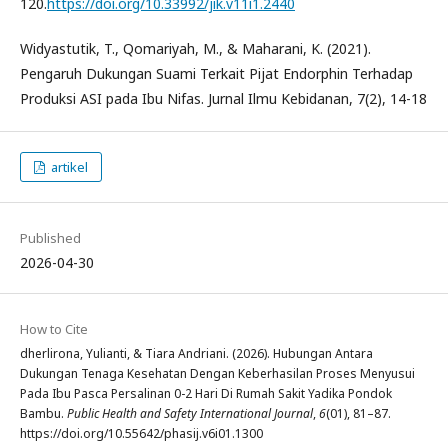
120.
https://doi.org/10.33992/jik.v11i1.2440
Widyastutik, T., Qomariyah, M., & Maharani, K. (2021).
Pengaruh Dukungan Suami Terkait Pijat Endorphin Terhadap
Produksi ASI pada Ibu Nifas. Jurnal Ilmu Kebidanan, 7(2), 14-18
artikel
Published
2026-04-30
How to Cite
dherlirona, Yulianti, & Tiara Andriani. (2026). Hubungan Antara
Dukungan Tenaga Kesehatan Dengan Keberhasilan Proses Menyusui
Pada Ibu Pasca Persalinan 0-2 Hari Di Rumah Sakit Yadika Pondok
Bambu.
Public Health and Safety International Journal
,
6
(01), 81–87.
https://doi.org/10.55642/phasij.v6i01.1300