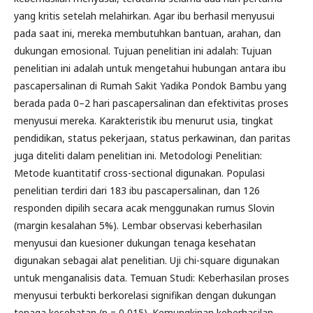
yang kritis setelah melahirkan. Agar ibu berhasil menyusui
pada saat ini, mereka membutuhkan bantuan, arahan, dan
dukungan emosional. Tujuan penelitian ini adalah: Tujuan
penelitian ini adalah untuk mengetahui hubungan antara ibu
pascapersalinan di Rumah Sakit Yadika Pondok Bambu yang
berada pada 0–2 hari pascapersalinan dan efektivitas proses
menyusui mereka. Karakteristik ibu menurut usia, tingkat
pendidikan, status pekerjaan, status perkawinan, dan paritas
juga diteliti dalam penelitian ini. Metodologi Penelitian:
Metode kuantitatif cross-sectional digunakan. Populasi
penelitian terdiri dari 183 ibu pascapersalinan, dan 126
responden dipilih secara acak menggunakan rumus Slovin
(margin kesalahan 5%). Lembar observasi keberhasilan
menyusui dan kuesioner dukungan tenaga kesehatan
digunakan sebagai alat penelitian. Uji chi-square digunakan
untuk menganalisis data. Temuan Studi: Keberhasilan proses
menyusui terbukti berkorelasi signifikan dengan dukungan
tenaga kesehatan (p = 0,015). Kemungkinan keberhasilan