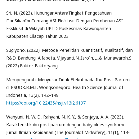
Sri, N. (2023). HubunganAntaraTingkat Pengetahuan
DanSikapIbuTentang ASI Eksklusif Dengan Pemberian ASI
Eksklusif di Wilayah UPTD Puskesmas Kawunganten
Kabupaten Cilacap Tahun 2023.
Sugiyono. (2022). Metode Penelitian Kuantitatif, Kualitatif, dan
R&D. Bandung: Alfabeta. Vijayanti,N.,Isro’in,L.,& Munawaroh,S.
(2022).Faktor-Faktoryang
Mempengaruhi Menyusui Tidak Efektif pada Ibu Post Partum
di RSUDK.R.M.T. Wongsonegoro. Health Science Journal of
Indonesia, 13(2), 142–148.
https://doi.org/10.22435/hsji.v13i2.6197
Wahyuni, N. W. E., Rahyani, N. K. Y., & Senjaya, A. A. (2023).
Karakteristik ibu post partum dengan baby blues syndrome.
Jurnal Ilmiah Kebidanan (The Journalof Midwifery), 11(1), 114-