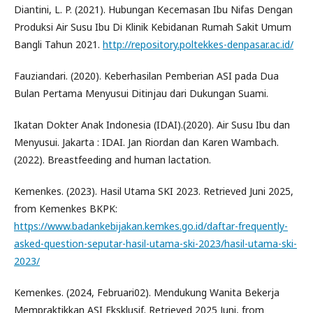
Diantini, L. P. (2021). Hubungan Kecemasan Ibu Nifas Dengan
Produksi Air Susu Ibu Di Klinik Kebidanan Rumah Sakit Umum
Bangli Tahun 2021.
http://repository.poltekkes-denpasar.ac.id/
Fauziandari. (2020). Keberhasilan Pemberian ASI pada Dua
Bulan Pertama Menyusui Ditinjau dari Dukungan Suami.
Ikatan Dokter Anak Indonesia (IDAI).(2020). Air Susu Ibu dan
Menyusui. Jakarta : IDAI. Jan Riordan dan Karen Wambach.
(2022). Breastfeeding and human lactation.
Kemenkes. (2023). Hasil Utama SKI 2023. Retrieved Juni 2025,
from Kemenkes BKPK:
https://www.badankebijakan.kemkes.go.id/daftar-frequently-
asked-question-seputar-hasil-utama-ski-2023/hasil-utama-ski-
2023/
Kemenkes. (2024, Februari02). Mendukung Wanita Bekerja
Mempraktikkan ASI Eksklusif. Retrieved 2025 Juni, from