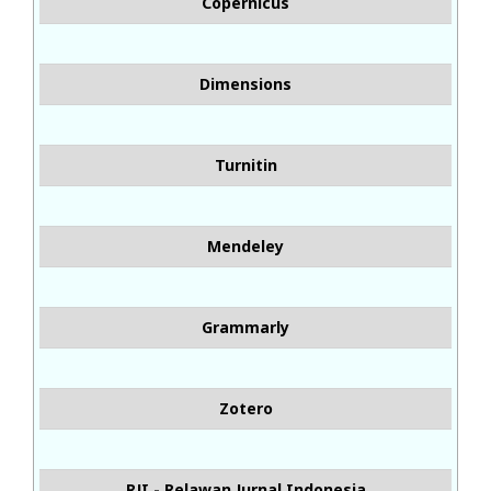
Copernicus
Dimensions
Turnitin
Mendeley
Grammarly
Zotero
RJI - Relawan Jurnal Indonesia